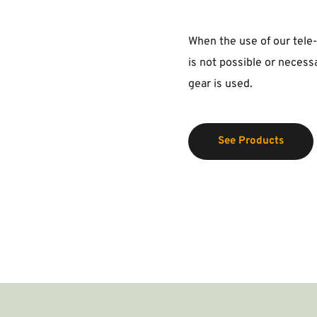
When the use of our tele-
is not possible or necessa
gear is used.
CH-POLE
ANIMAL-CATCH & HOLD-POLE
See Products