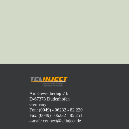
Am Gewerbering 7 b
D-67373 Dudenhofen
Germany
Fon: (0049) - 06232 - 82 220
Fax: (0049) - 06232 - 85 251
e-mail: connect@telinject.de