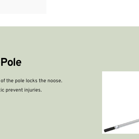
-Pole
of the pole locks the noose.
c prevent injuries.