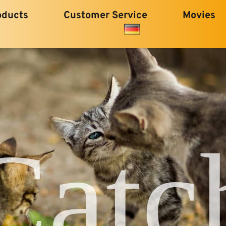
oducts
Customer Service
Movies
Catc