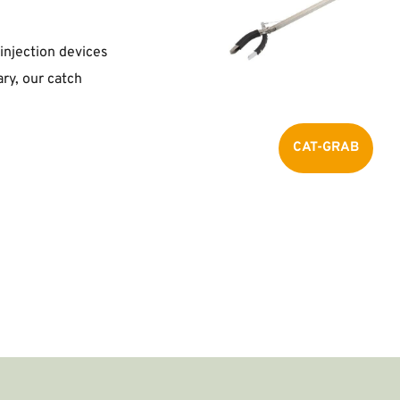
injection devices 
ry, our catch 
CAT-GRAB
DOG-CATCH-POLE