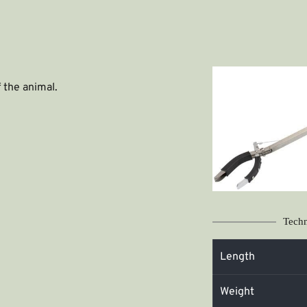
 the animal.
Techn
Length
Weight