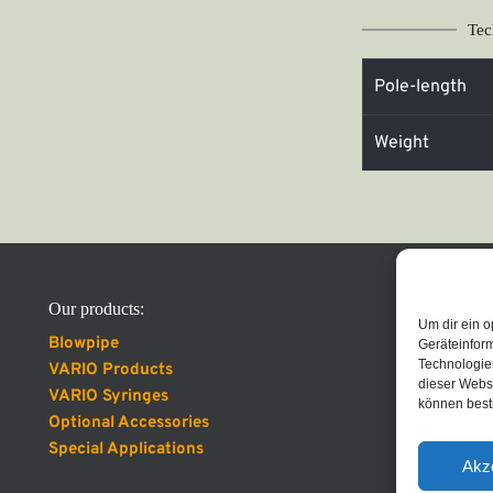
Tec
Pole-length
Weight
Our products:
Um dir ein o
Blowpipe
Geräteinfor
Technologien
VARIO Products
dieser Websi
VARIO Syringes
können best
Optional Accessories
Special Applications
Akz