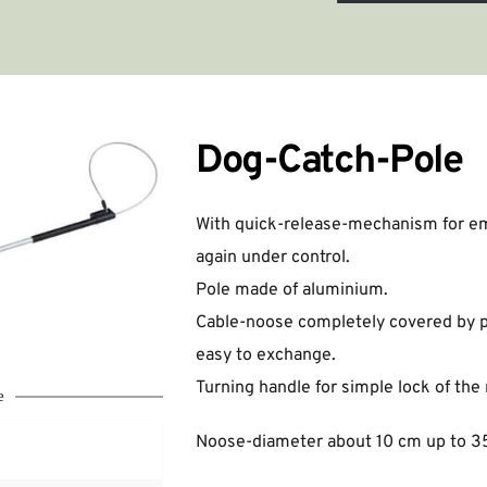
Dog-Catch-Pole
With quick-release-mechanism for em
again under control.
Pole made of aluminium.
Cable-noose completely covered by pl
easy to exchange.
Turning handle for simple lock of the
e
Noose-diameter about 10 cm up to 35 