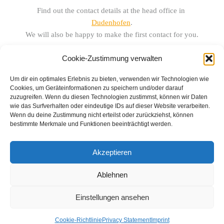
Find out the contact details at the head office in 
Dudenhofen
.
We will also be happy to make the first contact for you.
Cookie-Zustimmung verwalten
Um dir ein optimales Erlebnis zu bieten, verwenden wir Technologien wie
Cookies, um Geräteinformationen zu speichern und/oder darauf
zuzugreifen. Wenn du diesen Technologien zustimmst, können wir Daten
wie das Surfverhalten oder eindeutige IDs auf dieser Website verarbeiten.
Our products:
Wenn du deine Zustimmung nicht erteilst oder zurückziehst, können
bestimmte Merkmale und Funktionen beeinträchtigt werden.
Blowpipe
Am Gewerbering 7 b
VARIO Products
D-67373 Dudenhofen
VARIO Syringes
Germany
Akzeptieren
Optional Accessories
Fon: (0049) - 06232 - 82 220
Fax: (0049) - 06232 - 85 251
Special Applications
e-mail: connect@telinject.de
Ablehnen
Imprint
Einstellungen ansehen
Privacy Statement
Cookie-Richtlinie
Privacy Statement
Imprint