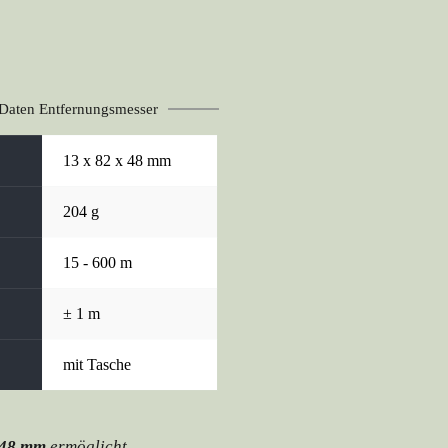
Daten Entfernungsmesser
13 x 82 x 48 mm
204 g
15 - 600 m
± 1 m
mit Tasche
 48 mm
 ermöglicht 