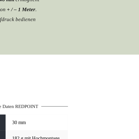
von 
+ / – 1 Meter
. 
fdruck bedienen 
he Daten REDPOINT
30 mm
182 g mit Hochmontage