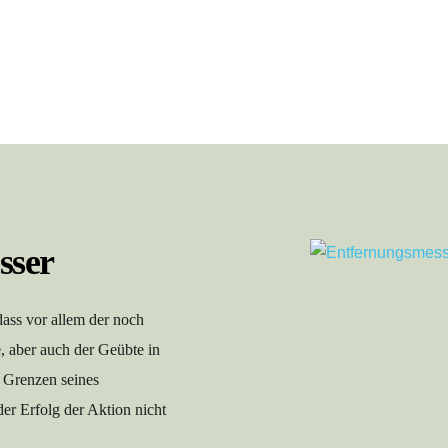
sser
dass vor allem der noch 
, aber auch der Geübte in 
 Grenzen seines 
r Erfolg der Aktion nicht 