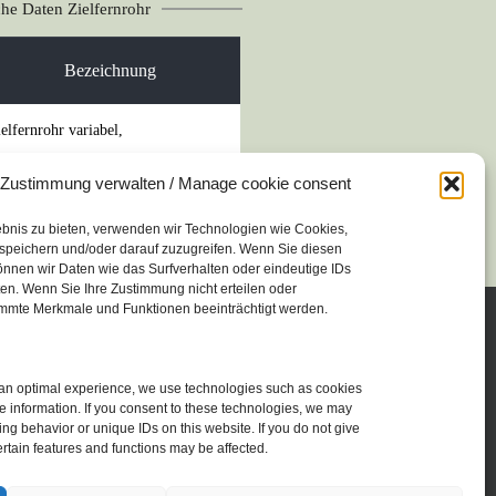
he Daten Zielfernrohr
Bezeichnung
elfernrohr variabel,
ergrößerung 3 bis 12fach
Zustimmung verwalten / Manage cookie consent
it Montage-Zubehör
ebnis zu bieten, verwenden wir Technologien wie Cookies,
speichern und/oder darauf zuzugreifen. Wenn Sie diesen
nnen wir Daten wie das Surfverhalten oder eindeutige IDs
ten. Wenn Sie Ihre Zustimmung nicht erteilen oder
mmte Merkmale und Funktionen beeinträchtigt werden.
Impressum
h an optimal experience, we use technologies such as cookies
Datenschutz­erklärung
e information. If you consent to these technologies, we may
g behavior or unique IDs on this website. If you do not give
rtain features and functions may be affected.
Cookie-Richtlinie (EU)