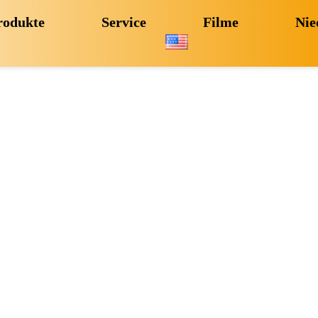
rodukte
Service
Filme
Nie
isches G