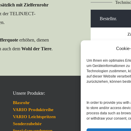
Technisc
sätzlich mit Zielfernrohr
atz der TELINJECT-
Bestellnr.
en.
Zi
fferquote 
erhöhen, dienen 
ZIF-V
V
Cookie-
n auch dem 
Wohl der Tiere
.
m
Um Ihnen ein optimales Erl
um Geräteinformationen zu 
Technologien zustimmen, kö
auf dieser Website verarbei
zurückziehen, können besti
Unsere Produkte:
Blasrohr
In order to provide you wit
to store and/or access devic
VARIO Produktreihe
process data such as browsin
VARIO Leichtspritzen
or withdraw your consent, ce
Sonderzubehör
Spezialanwendungen