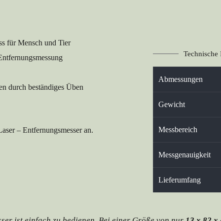
ss für Mensch und Tier 
Technische 
 Entfernungsmessung 
Abmessungen
ten durch beständiges Üben 
Gewicht
Messbereich
aser – Entfernungsmesser an.
Messgenauigkeit
Lieferumfang
er ist einfach zu bedienen. Bei einer Größe von nur 
13 x 82 x