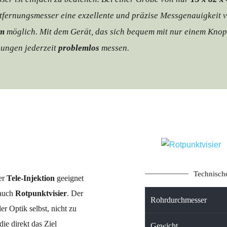
ntfernungsmesser eine exzellente und präzise Messgenauigkeit 
 m
 möglich. Mit dem Gerät, das sich bequem mit nur einem Knop
nungen jederzeit 
problemlos 
messen.
Technisc
er 
Tele-Injektion
 geeignet 
auch 
Rotpunktvisier
. Der 
Rohrdurchmesser
r Optik selbst, nicht zu 
ie direkt das Ziel 
Gewicht