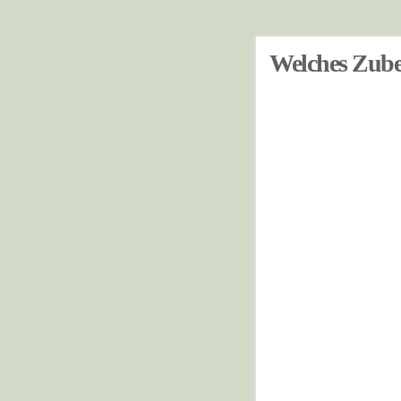
Welches Zubeh
Bestellnummer
CO2C3
V.ZUB kl./gr.
CO2-P1
51L2/P1