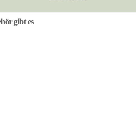
ör gibt es
Bezeichnung
CO2-Kartusche, 16 g
Erstausrüstungssatz klein/groß
CO2-Versorgung mit Druckkammer
Sonderlauf für Spritzen ab 5 ml