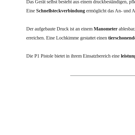
Das Gerät selbst besteht aus einem druckbeständigen, pf
Eine 
Schnellsteckverbindung 
ermöglicht das An- und 
Der aufgebaute Druck ist an einem 
Manometer 
ablesbar
erreichen. Eine Lochkimme gestattet einen 
tierschonend
Die P1 Pistole bietet in ihrem Einsatzbereich eine 
leistu
825 g
Gewicht
1050 
Maße L x B x H