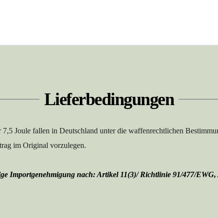
Pistolenkoffer aus Hartkunststoff, Maße: 
820 x 290 x 80 mm
Lieferbedingungen
 7,5 Joule fallen in Deutschland unter die waffenrechtlichen Bestimmu
ntrag im Original vorzulegen.
ge Importgenehmigung nach: Artikel 11(3)/ Richtlinie 91/477/EWG, A