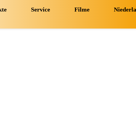
kte
Service
Filme
Niederl
stole mi